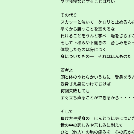
やせ我慢などすることはない
その代り
スカッーと泣いて ケロリと止めるん
早くから勝つことを覚えるな
負けることをうんと学べ 恥をさらす
そして下積みや下働きの 苦しみをた
体験したものは身につく
身についたものー それはほんものだ
若者よ
頭と体のやわらかいうちに 受身をう
受身さえ身につけておけば
何回失敗しても
すぐ立ち直ることができるから・・・
そして
負け方や受身の ほんとうに身につい
世の中の悲しみや苦しみに耐えて
ひと（他人）の胸の痛みを 心の底か