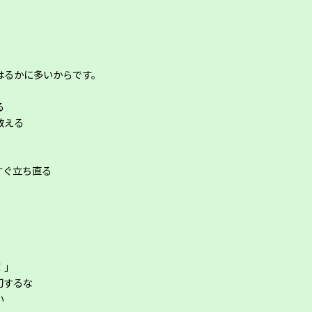
はるかに多いからです。
る
教える
すぐ立ち直る
！」
切するな
い