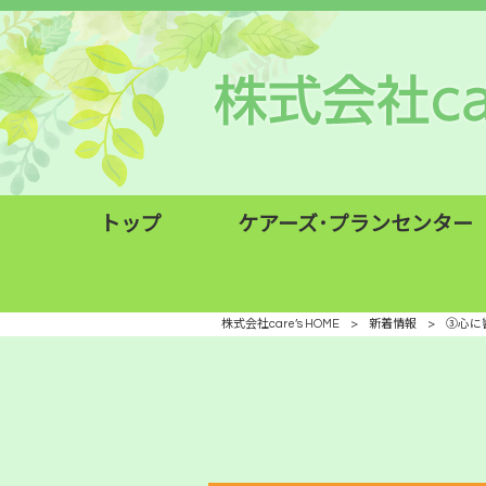
トップ
ケアーズ･プランセンター
株式会社care’s HOME
>
新着情報
>
③心に