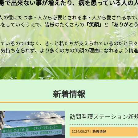
身で出来ない事が増えたり、
病を患っている人の
人の役にたつ事・
人から必要とされる事・人から愛される事で
事をしていくうえで、皆様のたくさんの
「
笑顔
」
と
「ありがと
えているのではなく、
きっと私たちが支えられているのだと日々
の気持ちを忘れず、
より多くの方の笑顔の理由になれるよう精進
新着情報
訪問看護ステーション新
2024/08/27｜
新着情報